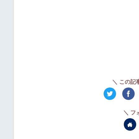
＼ この記
＼ フ