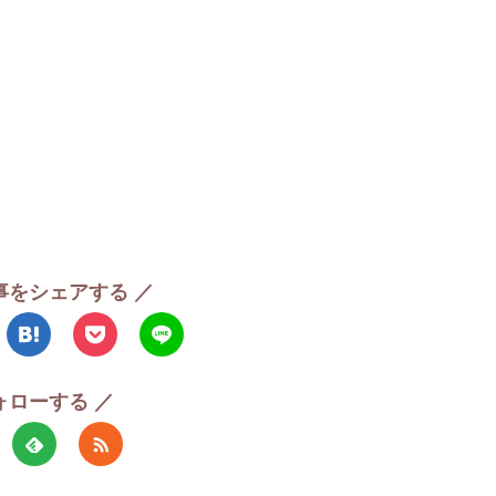
事をシェアする ／
ォローする ／