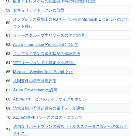
58
匿名アドレスからの認証要求時の特定動作設定
59
セキュリティトークンの取得
オンプレミス環境上のADサーバからのMicrosoft Entra IDへのアカ
60
ウント移行
61
リソースグループ内リソースのタグ管理
62
Azure Information Protectionについて
63
コンプライアンス準拠状況の確認方法
64
特定リージョンでの特定タグ取付け
65
Microsoft Service Trust Portal とは
66
規制要件の順守状況評価
67
Azure Governmentの説明
68
Azureのサービスのライフサイクルポリシー
69
請求金額が予算超過時の電子メール通知
70
Azureの各種リソースのコストについて
適切なサポートプランの選択（ヘルスステータスなどへの常時ア
71
クセス）