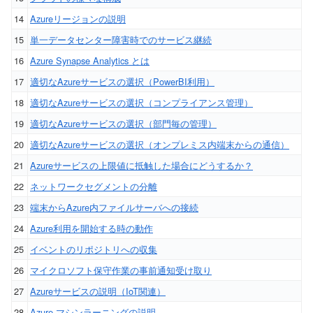
14
Azureリージョンの説明
15
単一データセンター障害時でのサービス継続
16
Azure Synapse Analytics とは
17
適切なAzureサービスの選択（PowerBI利用）
18
適切なAzureサービスの選択（コンプライアンス管理）
19
適切なAzureサービスの選択（部門毎の管理）
20
適切なAzureサービスの選択（オンプレミス内端末からの通信）
21
Azureサービスの上限値に抵触した場合にどうするか？
22
ネットワークセグメントの分離
23
端末からAzure内ファイルサーバへの接続
24
Azure利用を開始する時の動作
25
イベントのリポジトリへの収集
26
マイクロソフト保守作業の事前通知受け取り
27
Azureサービスの説明（IoT関連）
28
Azure マシンラーニングの説明