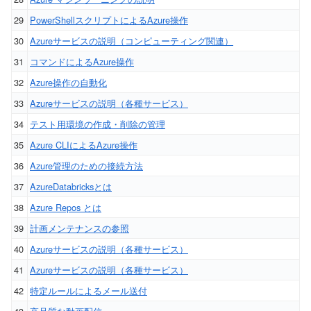
29
PowerShellスクリプトによるAzure操作
30
Azureサービスの説明（コンピューティング関連）
31
コマンドによるAzure操作
32
Azure操作の自動化
33
Azureサービスの説明（各種サービス）
34
テスト用環境の作成・削除の管理
35
Azure CLIによるAzure操作
36
Azure管理のための接続方法
37
AzureDatabricksとは
38
Azure Repos とは
39
計画メンテナンスの参照
40
Azureサービスの説明（各種サービス）
41
Azureサービスの説明（各種サービス）
42
特定ルールによるメール送付