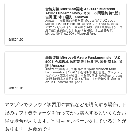
合格対策 Microsoft認定 AZ-900：Microsoft
Azure Fundamentalsテキスト＆問題集 第2版 |
吉田 薫 |本 | 通販 | Amazon
Amazonで吉田 薫の合格対策 Microsoft認定 AZ-900：
Microsoft Azure Fundamentalsテキスト＆問題集 第2版。
アマゾンならポイント還元本が多数。吉田 薫作品ほか、お
急ぎ便対象商品は当日お届けも可能。また合格対策
Microsoft認定 AZ-900：Microsoft Azu...
amzn.to
最短突破 Microsoft Azure Fundamentals［AZ-
900］合格教本 改訂新版 | 神谷 正, 国井 傑 |本 | 通
販 | Amazon
Amazonで神谷 正, 国井 傑の最短突破 Microsoft Azure
Fundamentals［AZ-900］合格教本 改訂新版。アマゾンな
らポイント還元本が多数。神谷 正, 国井 傑作品ほか、お急
ぎ便対象商品は当日お届けも可能。また最短突破 Microsoft
Azure Fundamentals［AZ-90...
amzn.to
アマゾンでクラウド学習用の書籍などを購入する場合は下
記のギフト券チャージを行ってから購入するといくらかお
得な場合があります。割引キャンペーンをしていることが
あります。お薦めです。