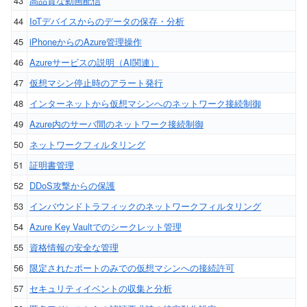
43
高品質な動画配信
44
IoTデバイスからのデータの保存・分析
45
iPhoneからのAzure管理操作
46
Azureサービスの説明（AI関連）
47
仮想マシン停止時のアラート発行
48
インターネットから仮想マシンへのネットワーク接続制御
49
Azure内のサーバ間のネットワーク接続制御
50
ネットワークフィルタリング
51
証明書管理
52
DDoS攻撃からの保護
53
インバウンドトラフィックのネットワークフィルタリング
54
Azure Key Vaultでのシークレット管理
55
資格情報の安全な管理
56
限定されたポートのみでの仮想マシンへの接続許可
57
セキュリティイベントの収集と分析