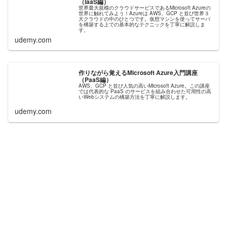
（IaaS編）
世界最大規模のクラウドサービスであるMicrosoft Azureの
世界に触れてみよう！Azureは AWS、GCP と並び世界３
大クラウドの中のひとつです。仮想マシンを使ってサーバ
を構築する上での基本的なテクニックを丁寧に解説しま
す。
udemy.com
作りながら覚えるMicrosoft Azure入門講座
（PaaS編）
AWS、GCP と並び人気の高いMicrosoft Azure。この講座
では代表的な PaaS のサービスを組み合わせた可用性の高
いWebシステムの構築方法を丁寧に解説します。
udemy.com