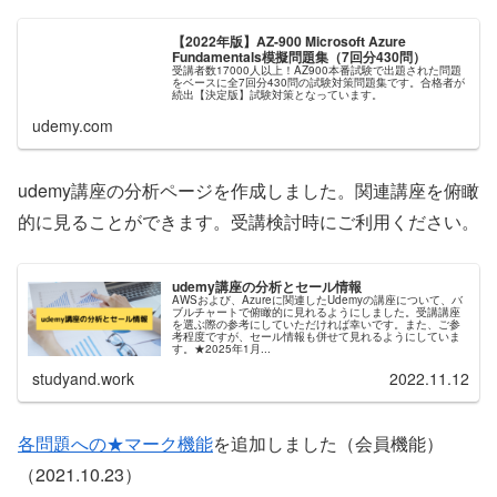
【2022年版】AZ-900 Microsoft Azure
Fundamentals模擬問題集（7回分430問）
受講者数17000人以上！AZ900本番試験で出題された問題
をベースに全7回分430問の試験対策問題集です。合格者が
続出【決定版】試験対策となっています。
udemy.com
udemy講座の分析ページを作成しました。関連講座を俯瞰
的に見ることができます。受講検討時にご利用ください。
udemy講座の分析とセール情報
AWSおよび、Azureに関連したUdemyの講座について、バ
ブルチャートで俯瞰的に見れるようにしました。受講講座
を選ぶ際の参考にしていただければ幸いです。また、ご参
考程度ですが、セール情報も併せて見れるようにしていま
す。★2025年1月...
studyand.work
2022.11.12
各問題への★マーク機能
を追加しました（会員機能）
（2021.10.23）