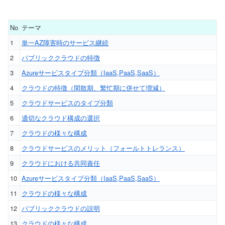
No
テーマ
1
単一AZ障害時のサービス継続
2
パブリッククラウドの特徴
3
Azureサービスタイプ分類（IaaS,PaaS,SaaS）
4
クラウドの特徴（閑散期、繁忙期に併せて増減）
5
クラウドサービスのタイプ分類
6
適切なクラウド構成の選択
7
クラウドの様々な構成
8
クラウドサービスのメリット（フォールトトレランス）
9
クラウドにおける共同責任
10
Azureサービスタイプ分類（IaaS,PaaS,SaaS）
11
クラウドの様々な構成
12
パブリッククラウドの説明
13
クラウドの様々な構成