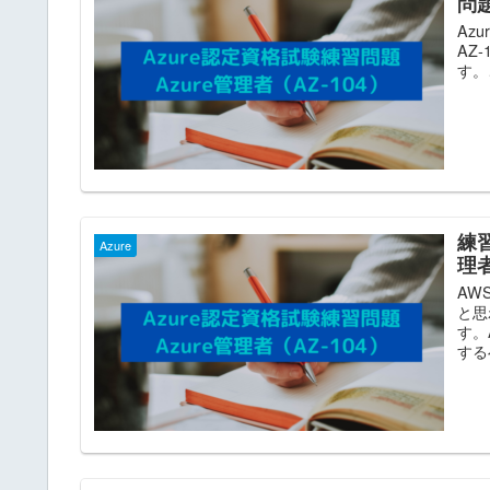
問
Azu
AZ
す。
練習
Azure
理者
AW
と思
す。
する