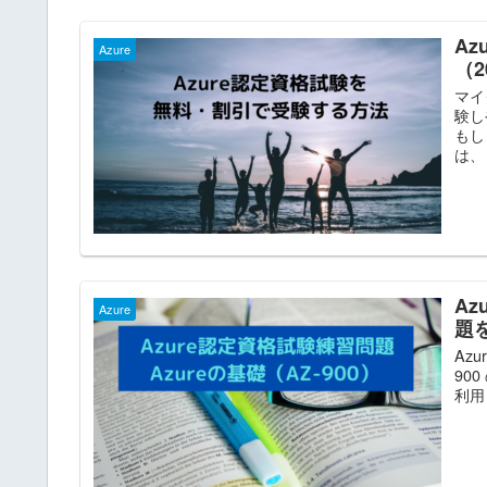
A
Azure
（2
マイ
験し
もし
は、
Az
Azure
題
Azu
90
利用