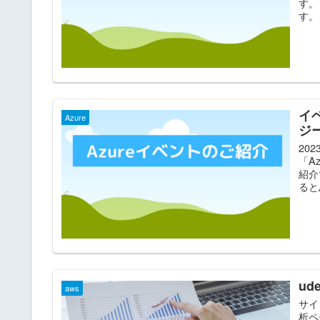
す。
す。
イベ
Azure
ジ
20
「A
紹介
ると
u
aws
サイ
析ペ