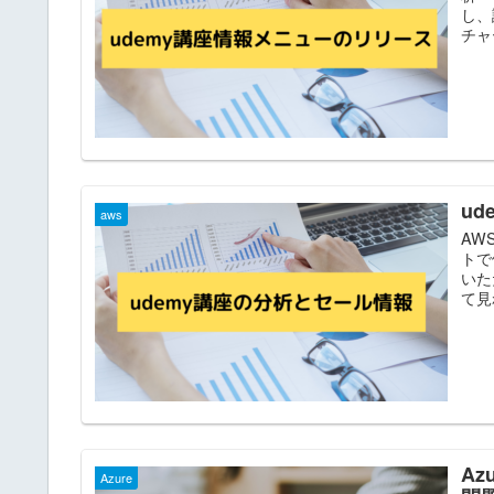
し、
チャ
u
aws
AW
トで
いた
て見
Az
Azure