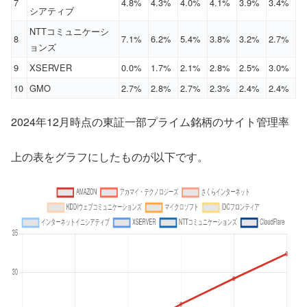
7
4.8%
4.3%
4.0%
4.1%
3.9%
3.4%
シアティブ
NTTコミュニケーシ
8
7.1%
6.2%
5.4%
3.8%
3.2%
2.7%
ョンズ
9
XSERVER
0.0%
1.7%
2.1%
2.8%
2.5%
3.0%
10
GMO
2.7%
2.8%
2.7%
2.3%
2.4%
2.4%
2024年12月時点の東証一部プライム銘柄のサイト管理率
上の表をグラフにしたものが以下です。