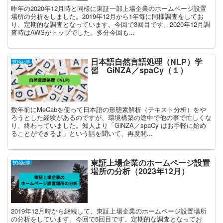
昨年の2020年12月時と同様に東証一部上場企業のホームページ設置
場所の分析をしました。2019年12月から1年毎に同様調査をしてお
り、定期的な調査となっています。今回で3回目です。2020年12月調
査時はAWSがトップでした。多分今回も...
日本語自然言語処理（NLP）学
技術記事
習 GiNZA／spaCy（１）
数年前にMeCabを使って日本語の形態素解析（テキスト分析）をや
ろうとした経験があるのですが、環境構築の途中で他の事で忙しくな
り、終わっていました。知人より「GiNZA／spaCy はお手軽に始め
ることができるよ」という話を聞いて、再度開...
東証上場企業のホームページ設置
技術記事
場所の分析（2023年12月）
2019年12月時から継続して、東証上場企業のホームページ設置場所
の分析をしています。今回で5回目です。定期的な調査となってお