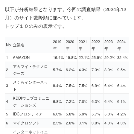
以下が分析結果となります。今回の調査結果（2024年12
月）のサイト数降順に並べています。
トップ１０のみの表示です。
2019
2020
2021
2022
2023
2024
No
企業名
年
年
年
年
年
年
1
AMAZON
16.4%
19.8%
22.1%
25.9%
29.2%
32.4%
アカマイ・テクノロ
2
5.7%
6.2%
4.3%
7.3%
8.9%
9.5%
ジーズ
さくらインターネッ
3
8.4%
7.5%
7.5%
6.9%
6.4%
6.4%
ト
KDDIウェブコミュニ
4
6.8%
7.2%
7.0%
6.3%
6.4%
6.1%
ケーションズ
5
IDCフロンティア
6.0%
5.8%
5.9%
5.7%
5.0%
4.2%
6
マイクロソフト
2.5%
2.8%
3.1%
3.8%
4.0%
4.3%
インターネットイニ