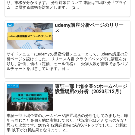
り、推移が分かります。 分析対象について 東証は市場区分「プライ
ム」に属する銘柄を対象とします。（2...
udemy講座分析ページのリリー
aws
ス
サイドメニューにudemyの講座情報メニューとして、udemy講座の分
析ページを設けました。 リリース内容 クラウドベンダ毎に講座を分
類し、評価、価格（定価、セール価格）、受講人数が俯瞰できるバブ
ルチャートを用意しています。日...
東証一部上場企業のホームページ
クラウド
設置場所の分析（2020年12月）
東証一部上場企業のホームページ設置場所の分析をしてみました。昨
年も同じことを個人的に実施しており、状況変化はどんなものかなと
思った次第です。2019年12月調査時はAWSがトップでした。 分析結
果 以下が分析結果となります。2...