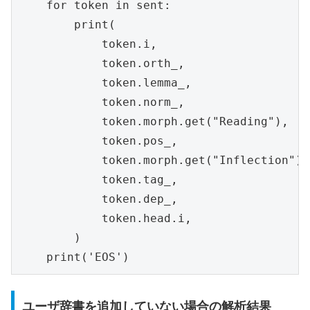
    for token in sent:

        print(

            token.i,

            token.orth_,

            token.lemma_,

            token.norm_,

            token.morph.get("Reading"),

            token.pos_,

            token.morph.get("Inflection"),

            token.tag_,

            token.dep_,

            token.head.i,

        )

    print('EOS')
ユーザ辞書を追加していない場合の解析結果