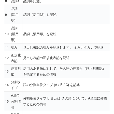
8
品詞4
品詞を記述。
品詞
9
(活用
品詞（活用型）を記述。
型)
品詞
10
(活用
品詞（活用形）を記述。
形)
11
読み
見出し表記の読みを記述します。 全角カタカナで記述
正規化
12
見出し表記の正規化表記を記述
表記
辞書形
活用のある語に対して、その語の辞書形（終止形表記）
13
ID
を指定するための情報
分割タ
14
語の分割単位タイプ (A / B / C) を記述
イプ
A単位
分割単位タイプ B または C の語について、A単位に分割
15
分割情
するための情報
報