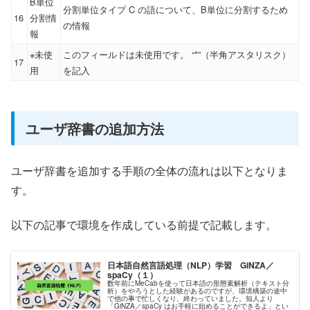
B単位
分割単位タイプ C の語について、B単位に分割するため
16
分割情
の情報
報
※未使
このフィールドは未使用です。 “*”（半角アスタリスク）
17
用
を記入
ユーザ辞書の追加方法
ユーザ辞書を追加する手順の全体の流れは以下となりま
す。
以下の記事で環境を作成している前提で記載します。
日本語自然言語処理（NLP）学習 GiNZA／
spaCy（１）
数年前にMeCabを使って日本語の形態素解析（テキスト分
析）をやろうとした経験があるのですが、環境構築の途中
で他の事で忙しくなり、終わっていました。知人より
「GiNZA／spaCy はお手軽に始めることができるよ」とい