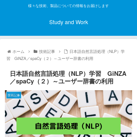
様々な技術、製品についての情報をお届けします
Study and Work
ホーム
技術記事
日本語自然言語処理（NLP）学
習 GiNZA／spaCy（２）～ユーザー辞書の利用
日本語自然言語処理（NLP）学習 GiNZA
／spaCy（２）～ユーザー辞書の利用
技術記事