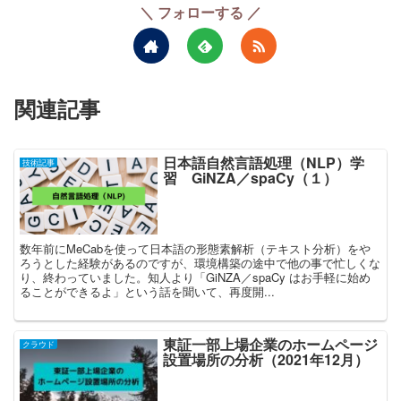
＼ フォローする ／
関連記事
日本語自然言語処理（NLP）学
技術記事
習 GiNZA／spaCy（１）
数年前にMeCabを使って日本語の形態素解析（テキスト分析）をや
ろうとした経験があるのですが、環境構築の途中で他の事で忙しくな
り、終わっていました。知人より「GiNZA／spaCy はお手軽に始め
ることができるよ」という話を聞いて、再度開...
東証一部上場企業のホームページ
クラウド
設置場所の分析（2021年12月）