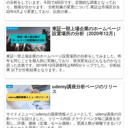
の分析をしています。今回で4回目です。定期的な調査となってお
り、推移が分かります。 分析対象の変更について 東証は市場区分を
22年4月より変更しており、以前の東...
東証一部上場企業のホームページ
クラウド
設置場所の分析（2020年12月）
東証一部上場企業のホームページ設置場所の分析をしてみました。昨
年も同じことを個人的に実施しており、状況変化はどんなものかなと
思った次第です。2019年12月調査時はAWSがトップでした。 分析結
果 以下が分析結果となります。2...
udemy講座分析ページのリリー
aws
ス
サイドメニューにudemyの講座情報メニューとして、udemy講座の分
析ページを設けました。 リリース内容 クラウドベンダ毎に講座を分
類し、評価、価格（定価、セール価格）、受講人数が俯瞰できるバブ
ルチャートを用意しています。日...