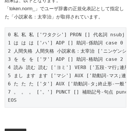
結果は、以下となります。
「token.norm_」でユーザ辞書の正規化表記として指定し
た「小説家名：太宰治」が取得されています。
0 私 私 私 ['ワタクシ'] PRON [] 代名詞 nsubj 4

1 は は は ['ハ'] ADP [] 助詞-係助詞 case 0

2 人間失格 人間失格 小説家名：太宰治 ['ニンゲンシッカク'
3 を を を ['ヲ'] ADP [] 助詞-格助詞 case 2

4 読み 読む 読む ['ヨミ'] VERB ['五段-マ行;連用形
5 まし ます ます ['マシ'] AUX ['助動詞-マス;連用形
6 た た た ['タ'] AUX ['助動詞-タ;終止形-一般'] 
7 。 。 。 ['。'] PUNCT [] 補助記号-句点 punct 
EOS