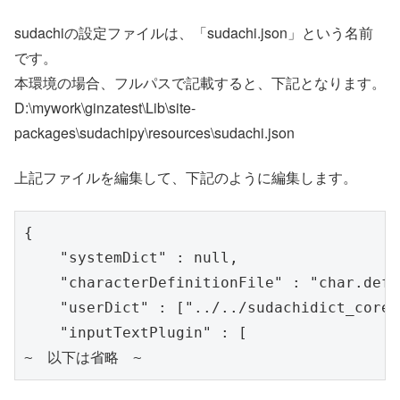
sudachiの設定ファイルは、「sudachi.json」という名前
です。
本環境の場合、フルパスで記載すると、下記となります。
D:\mywork\ginzatest\Lib\site-
packages\sudachipy\resources\sudachi.json
上記ファイルを編集して、下記のように編集します。
{

    "systemDict" : null,

    "characterDefinitionFile" : "char.def",
    "userDict" : ["../../sudachidict_co
    "inputTextPlugin" : [

~　以下は省略　~