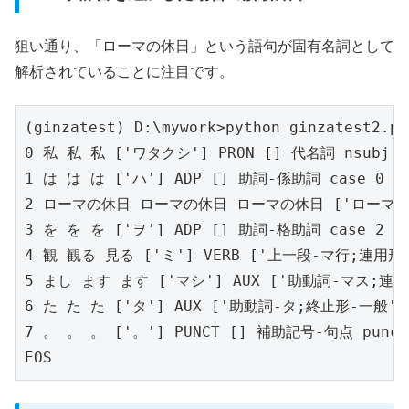
狙い通り、「ローマの休日」という語句が固有名詞として
解析されていることに注目です。
(ginzatest) D:\mywork>python ginzatest2.py

0 私 私 私 ['ワタクシ'] PRON [] 代名詞 nsubj 4

1 は は は ['ハ'] ADP [] 助詞-係助詞 case 0

2 ローマの休日 ローマの休日 ローマの休日 ['ローマノキュ
3 を を を ['ヲ'] ADP [] 助詞-格助詞 case 2

4 観 観る 見る ['ミ'] VERB ['上一段-マ行;連用形-
5 まし ます ます ['マシ'] AUX ['助動詞-マス;連用形
6 た た た ['タ'] AUX ['助動詞-タ;終止形-一般'] 
7 。 。 。 ['。'] PUNCT [] 補助記号-句点 punct 
EOS