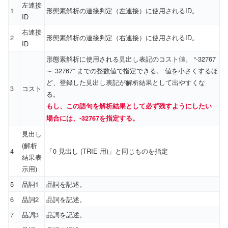
左連接
1
形態素解析の連接判定（左連接）に使用されるID。
ID
右連接
2
形態素解析の連接判定（右連接）に使用されるID。
ID
形態素解析に使用される見出し表記のコスト値。 “-32767
～ 32767” までの整数値で指定できる。 値を小さくするほ
ど、登録した見出し表記が解析結果として出やすくな
3
コスト
る。
もし、この語句を解析結果として必ず残すようにしたい
場合には、-32767を指定する。
見出し
(解析
4
「0 見出し (TRIE 用)」と同じものを指定
結果表
示用)
5
品詞1
品詞を記述。
6
品詞2
品詞を記述。
7
品詞3
品詞を記述。