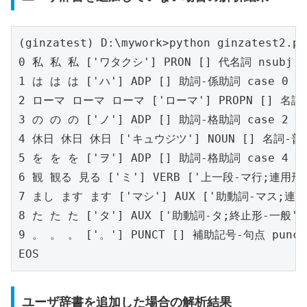
(ginzatest) D:\mywork>python ginzatest2.py

0 私 私 私 ['ワタクシ'] PRON [] 代名詞 nsubj 6

1 は は は ['ハ'] ADP [] 助詞-係助詞 case 0

2 ローマ ローマ ローマ ['ローマ'] PROPN [] 名詞-
3 の の の ['ノ'] ADP [] 助詞-格助詞 case 2

4 休日 休日 休日 ['キュウジツ'] NOUN [] 名詞-普
5 を を を ['ヲ'] ADP [] 助詞-格助詞 case 4

6 観 観る 見る ['ミ'] VERB ['上一段-マ行;連用形-
7 まし ます ます ['マシ'] AUX ['助動詞-マス;連用形
8 た た た ['タ'] AUX ['助動詞-タ;終止形-一般'] 
9 。 。 。 ['。'] PUNCT [] 補助記号-句点 punct 
EOS
ユーザ辞書を追加した場合の解析結果