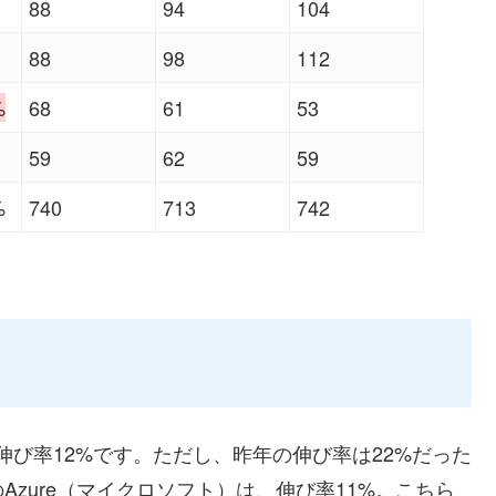
88
94
104
88
98
112
%
68
61
53
59
62
59
%
740
713
742
。伸び率12%です。ただし、昨年の伸び率は22%だった
zure（マイクロソフト）は、伸び率11%。こちら