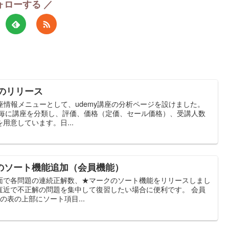
ォローする ／
ジのリリース
講座情報メニューとして、udemy講座の分析ページを設けました。
ダ毎に講座を分類し、評価、価格（定価、セール価格）、受講人数
用意しています。日...
のソート機能追加（会員機能）
面で各問題の連続正解数、★マークのソート機能をリリースしまし
直近で不正解の問題を集中して復習したい場合に便利です。 会員
覧の表の上部にソート項目...