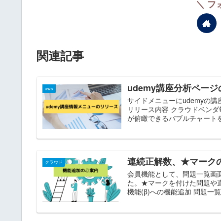
＼ フ
関連記事
udemy講座分析ペー
aws
サイドメニューにudemyの
リリース内容 クラウドベン
が俯瞰できるバブルチャートを
連続正解数、★マーク
クラウド
会員機能として、問題一覧画
た。★マークを付けた問題や
機能(β)への機能追加 問題一