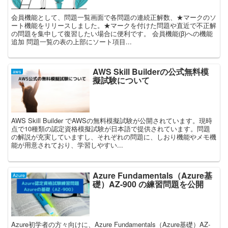
会員機能として、問題一覧画面で各問題の連続正解数、★マークのソ
ート機能をリリースしました。★マークを付けた問題や直近で不正解
の問題を集中して復習したい場合に便利です。 会員機能(β)への機能
追加 問題一覧の表の上部にソート項目...
AWS Skill Builderの公式無料模
aws
擬試験について
AWS Skill Builder でAWSの無料模擬試験が公開されています。現時
点で10種類の認定資格模擬試験が日本語で提供されています。問題
の解説が充実していますし、それぞれの問題に、しおり機能やメモ機
能が用意されており、学習しやすい...
Azure Fundamentals（Azure基
Azure
礎）AZ-900 の練習問題を公開
Azure初学者の方々向けに、Azure Fundamentals（Azure基礎）AZ-