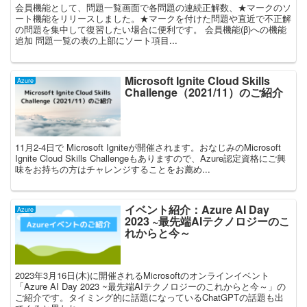
会員機能として、問題一覧画面で各問題の連続正解数、★マークのソ
ート機能をリリースしました。★マークを付けた問題や直近で不正解
の問題を集中して復習したい場合に便利です。 会員機能(β)への機能
追加 問題一覧の表の上部にソート項目...
Microsoft Ignite Cloud Skills
Azure
Challenge（2021/11）のご紹介
11月2-4日で Microsoft Igniteが開催されます。おなじみのMicrosoft
Ignite Cloud Skills Challengeもありますので、Azure認定資格にご興
味をお持ちの方はチャレンジすることをお薦め...
イベント紹介：Azure AI Day
Azure
2023 ~最先端AIテクノロジーのこ
れからと今～
2023年3月16日(木)に開催されるMicrosoftのオンラインイベント
「Azure AI Day 2023 ~最先端AIテクノロジーのこれからと今～」の
ご紹介です。タイミング的に話題になっているChatGPTの話題も出